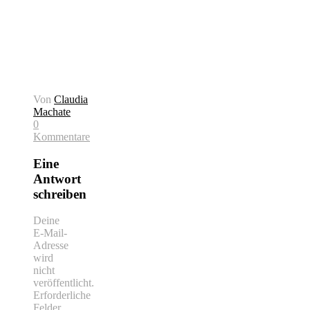
Von
Claudia
Machate
0
Kommentare
Eine
Antwort
schreiben
Deine
E-Mail-
Adresse
wird
nicht
veröffentlicht.
Erforderliche
Felder