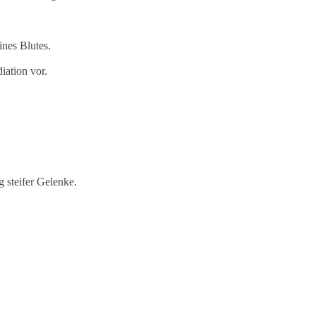
nes Blutes.
iation vor.
 steifer Gelenke.