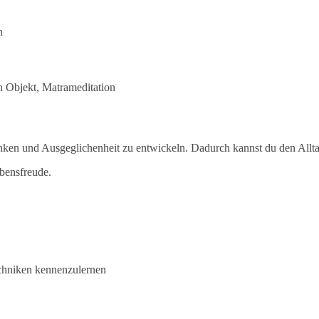
n
n Objekt, Matrameditation
 denken und Ausgeglichenheit zu entwickeln. Dadurch kannst du den Allt
ebensfreude.
chniken kennenzulernen